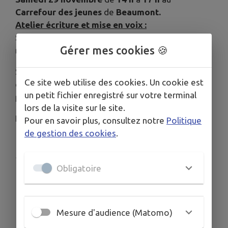
Carrefour des jeunes
de
Beaumont.
Atelier écriture et mise en voix :
Samedi 29 novembre
de
14 h
à
17 h
à la
Gérer mes cookies 🍪
médiathèque
de
Thiaucourt.
Si le projet vous intéresse, n'hésitez pas à
Ce site web utilise des cookies. Un cookie est
contacter Caroline RICHERT au
07 83 10 01 88
ou
un petit fichier enregistré sur votre terminal
par mail à
diffusion@manok.org
!
lors de la visite sur le site.
N'hésitez pas à vous inscrire !
Pour en savoir plus, consultez notre
Politique
de gestion des cookies
.
Publié par Mairie de Thiaucourt-Regniéville
Obligatoire
Mesure d'audience (Matomo)