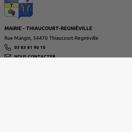
MAIRIE - THIAUCOURT-REGNIÉVILLE
Rue Mangin, 54470 Thiaucourt-Regnéville
03 83 81 90 10
NOUS CONTACTER
M'Y RENDRE
www.thiaucourt.fr