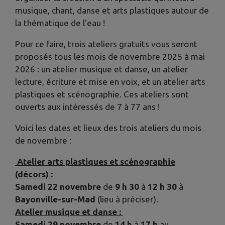
musique, chant, danse et arts plastiques autour de
la thématique de l'eau !
Pour ce faire, trois ateliers gratuits vous seront
proposés tous les mois de novembre 2025 à mai
2026 : un atelier musique et danse, un atelier
lecture, écriture et mise en voix, et un atelier arts
plastiques et scénographie. Ces ateliers sont
ouverts aux intéressés de 7 à 77 ans !
Voici les dates et lieux des trois ateliers du mois
de novembre :
Atelier arts plastiques et scénographie
(décors) :
Samedi 22 novembre
de
9 h 30
à
12 h 30
à
Bayonville-sur-Mad
(lieu à préciser).
Atelier musique et danse :
Samedi 29 novembre
de
14 h
à
17 h
au