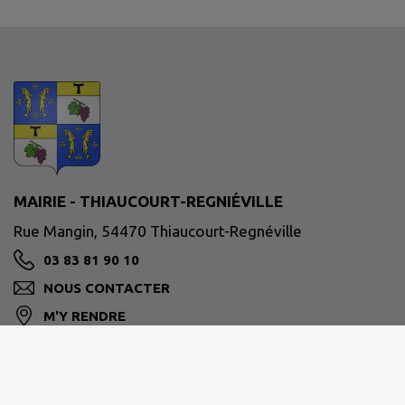
MAIRIE - THIAUCOURT-REGNIÉVILLE
Rue Mangin, 54470 Thiaucourt-Regnéville
03 83 81 90 10
NOUS CONTACTER
M'Y RENDRE
www.thiaucourt.fr