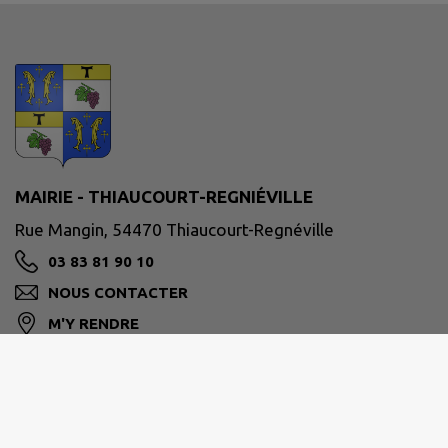
MAIRIE - THIAUCOURT-REGNIÉVILLE
Rue Mangin, 54470 Thiaucourt-Regnéville
03 83 81 90 10
NOUS CONTACTER
M'Y RENDRE
www.thiaucourt.fr