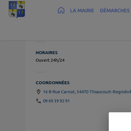
Contenu
Menu
Recherche
Pied de page
LA MAIRIE
DÉMARCHES 
Crédit
HORAIRES
Ouvert 24h/24
COORDONNÉES
16 B Rue Carnot, 54470 Thiaucourt-Regniévi
09 69 39 92 91