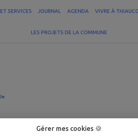
ET SERVICES
JOURNAL
AGENDA
VIVRE À THIAUC
 Agricole
LES PROJETS DE LA COMMUNE
lle
Gérer mes cookies 🍪