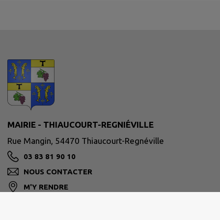
MAIRIE - THIAUCOURT-REGNIÉVILLE
Rue Mangin, 54470 Thiaucourt-Regnéville
03 83 81 90 10
NOUS CONTACTER
M'Y RENDRE
www.thiaucourt.fr