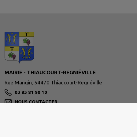
MAIRIE - THIAUCOURT-REGNIÉVILLE
Rue Mangin, 54470 Thiaucourt-Regnéville
03 83 81 90 10
NOUS CONTACTER
M'Y RENDRE
www.thiaucourt.fr