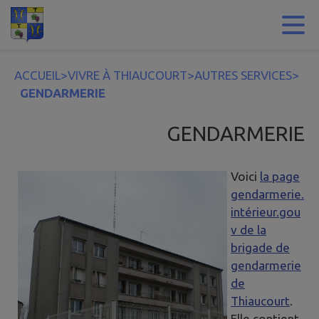
Contenu
Menu
Recherche
Pied de page
ACCUEIL
>
VIVRE À THIAUCOURT
>
AUTRES SERVICES
>
GENDARMERIE
GENDARMERIE
Voici
la page
gendarmerie.
intérieur.gou
v de la
brigade de
gendarmerie
de
Thiaucourt
.
Elle contient