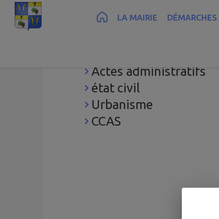
Contenu
Menu
Recherche
Pied de page
LA MAIRIE
DÉMARCHES 
élections
Actes administratifs
état civil
Urbanisme
CCAS